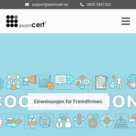
support@examcert.de
0800 5891262
Einweisungen für Fremdfirmen