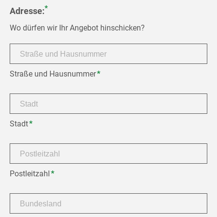
*
Adresse:
Wo dürfen wir Ihr Angebot hinschicken?
Pflichtfeld
Straße und Hausnummer
*
Pflichtfeld
Stadt
*
Pflichtfeld
Postleitzahl
*