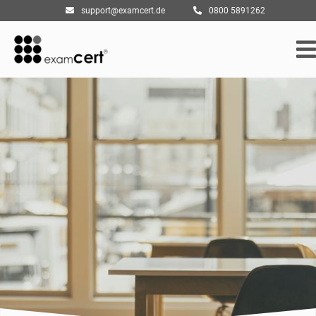
support@examcert.de
0800 5891262